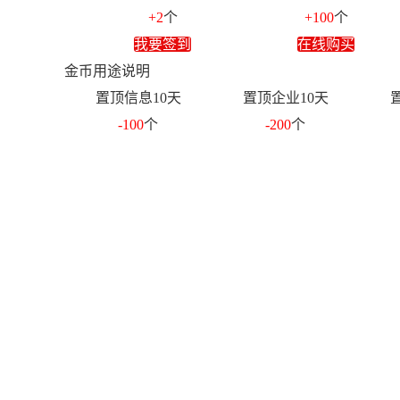
+2
个
+100
个
我要签到
在线购买
金币用途说明
置顶信息10天
置顶企业10天
-100
个
-200
个