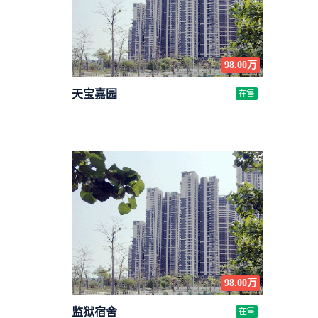
98.00万
天宝嘉园
在售
98.00万
监狱宿舍
在售