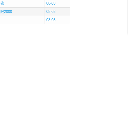
装修
08-03
2000
08-03
08-03