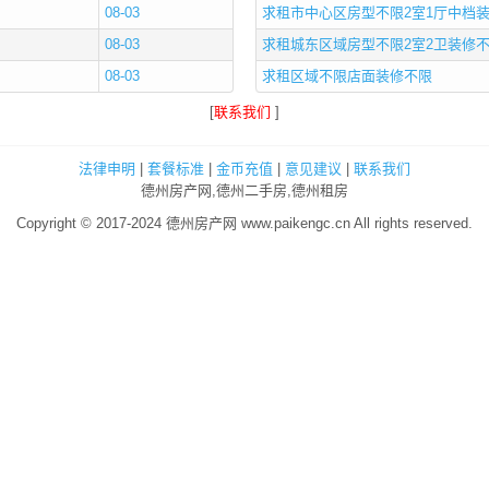
08-03
求租市中心区房型不限2室1厅中档
08-03
求租城东区域房型不限2室2卫装修不限
08-03
求租区域不限店面装修不限
[
联系我们
]
法律申明
|
套餐标准
|
金币充值
|
意见建议
|
联系我们
德州房产网,德州二手房,德州租房
Copyright © 2017-2024 德州房产网 www.paikengc.cn All rights reserved.